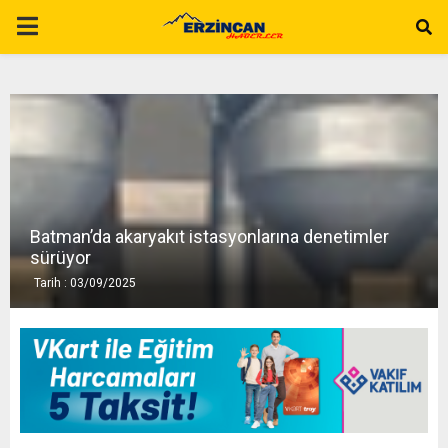
P
R
I
M
Batman’da akaryakıt istasyonlarına denetimler
A
sürüyor
Tarih : 03/09/2025
R
Y
M