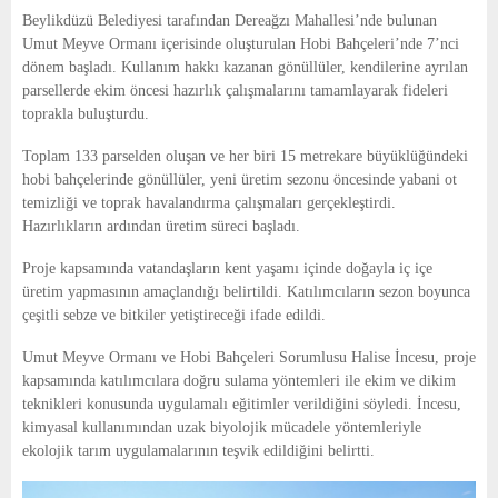
E
Beylikdüzü Belediyesi
tarafından Dereağzı Mahallesi’nde bulunan
Umut Meyve Ormanı içerisinde oluşturulan Hobi Bahçeleri’nde 7’nci
N
dönem başladı. Kullanım hakkı kazanan gönüllüler, kendilerine ayrılan
parsellerde ekim öncesi hazırlık çalışmalarını tamamlayarak fideleri
toprakla buluşturdu.
U
Toplam 133 parselden oluşan ve her biri 15 metrekare büyüklüğündeki
hobi bahçelerinde gönüllüler, yeni üretim sezonu öncesinde yabani ot
temizliği ve toprak havalandırma çalışmaları gerçekleştirdi.
Hazırlıkların ardından üretim süreci başladı.
Proje kapsamında vatandaşların kent yaşamı içinde doğayla iç içe
üretim yapmasının amaçlandığı belirtildi. Katılımcıların sezon boyunca
çeşitli sebze ve bitkiler yetiştireceği ifade edildi.
Umut Meyve Ormanı ve Hobi Bahçeleri Sorumlusu Halise İncesu, proje
kapsamında katılımcılara doğru sulama yöntemleri ile ekim ve dikim
teknikleri konusunda uygulamalı eğitimler verildiğini söyledi. İncesu,
kimyasal kullanımından uzak biyolojik mücadele yöntemleriyle
ekolojik tarım uygulamalarının teşvik edildiğini belirtti.