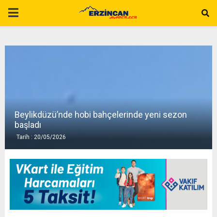
P
R
I
M
Beylikdüzü’nde hobi bahçelerinde yeni sezon
A
başladı
Tarih : 20/05/2026
R
Y
M