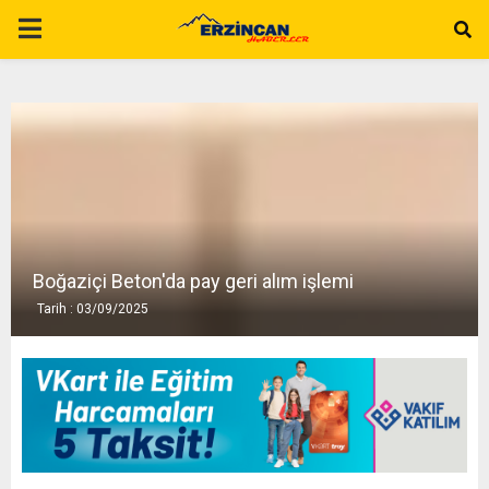
P
R
I
M
A
Boğaziçi Beton'da pay geri alım işlemi
Tarih : 03/09/2025
R
Y
M