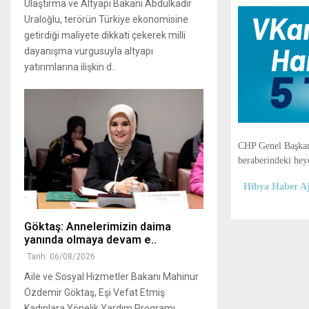
Ulaştırma ve Altyapı Bakanı Abdulkadir
Uraloğlu, terörün Türkiye ekonomisine
getirdiği maliyete dikkati çekerek milli
dayanışma vurgusuyla altyapı
yatırımlarına ilişkin d..
CHP Genel Başkan
beraberindeki hey
Hibya Haber Aj
Göktaş: Annelerimizin daima
yanında olmaya devam e..
Tarih: 06/08/2026
Aile ve Sosyal Hizmetler Bakanı Mahinur
Özdemir Göktaş, Eşi Vefat Etmiş
Kadınlara Yönelik Yardım Programı