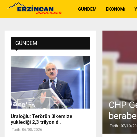
GÜNDEM
EKONOMI
GÜNDEM
CHP Ge
beraber
Uraloğlu: Terörün ülkemize
yüklediği 2,3 trilyon d..
Tarih : 07/10/2
Tarih: 06/08/2026