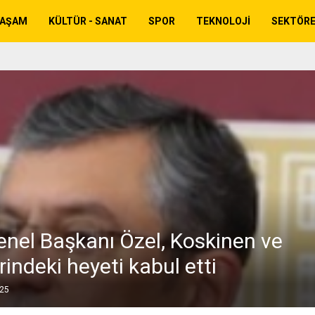
YAŞAM
KÜLTÜR - SANAT
SPOR
TEKNOLOJI
SEKTÖR
nel Başkanı Özel, Koskinen ve
indeki heyeti kabul etti
025