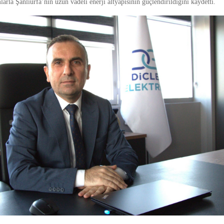
larla Şanlıurfa’nın uzun vadeli enerji altyapısının güçlendirildiğini kaydetti.