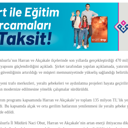
nlıurfa’nın Harran ve Akçakale ilçelerinde son yıllarda gerçekleştirdiği 470 mi
ltyapısını güçlendirdiğini açıkladı. Şirket tarafından yapılan açıklamada, yatırıml
 güvenliğinin artırıldığı ve müşteri memnuniyetinde yükseliş sağlandığı belirtild
eni trafo merkezleri, yeraltı şebekeleri ve aydınlatma projeleri hayata geçirilir
nın modernize edilmesine yönelik çalışmalar sürdürüldü.
ırım programı kapsamında Harran ve Akçakale’ye toplam 135 milyon TL’lik ye
ldi. Bu kapsamda alçak ve orta gerilim hatlarının yenilenmesi ile yeraltı şebeke 
de edildi.
nlıurfa İl Müdürü Naci Obut
, Harran ve Akçakale’nin artan enerji ihtiyacına di