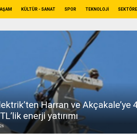
YAŞAM
KÜLTÜR - SANAT
SPOR
TEKNOLOJI
SEKTÖR
lektrik’ten Harran ve Akçakale’ye 
TL’lik enerji yatırımı
026