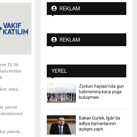
REKLAM
REKLAM
lyon TL’lik
YEREL
arla birlikte
i.
Zorkun Yaylası’nda gün
ken, enerji
batımımına karşı yoga
buluşması
ni yatırım
yatırımlarının
Bakan Gürlek, Iğdır'da
adliye lojmanlarının
açılışını yaptı..
kkat çekerek,