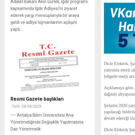
Adalet Bakanı Akın Gürlek, Iğdır programı
kapsamında Iğdır Adliyesi'ni ziyaret
ederek yargı mensuplarıyla bir araya
geldi ve adliye lojmanlarının açılışını
yaptı...
Dicle Elektrik
, Şa
yatırımla enerji a
bölgede enerji arz
Açıklamaya göre, y
dağıtım altyapısı
Resmi Gazete başlıkları
Şirketin 2026 yat
Tarih: 08/08/2026
yapılacağı bildiri
–– Antalya Bilim Üniversitesi Ana
devam edeceği ifa
Yönetmeliğinde Değişiklik Yapılmasına
Dair Yönetmelik
Dicle Elektrik Şa