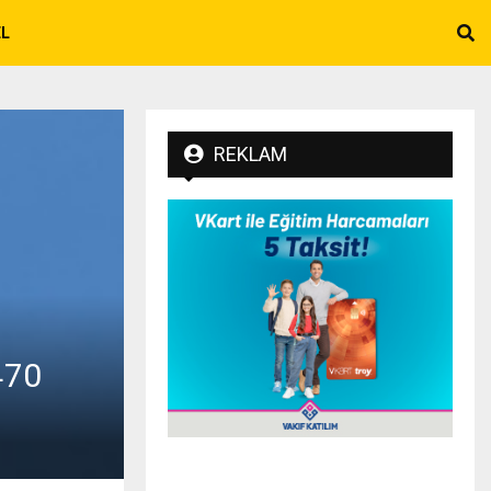
EL
REKLAM
470