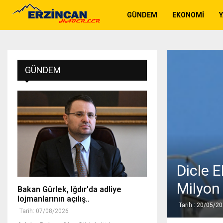
GÜNDEM
EKONOMI
GÜNDEM
Dicle E
Milyon 
Bakan Gürlek, Iğdır'da adliye
lojmanlarının açılış..
Tarih : 20/05/2
Tarih: 07/08/2026