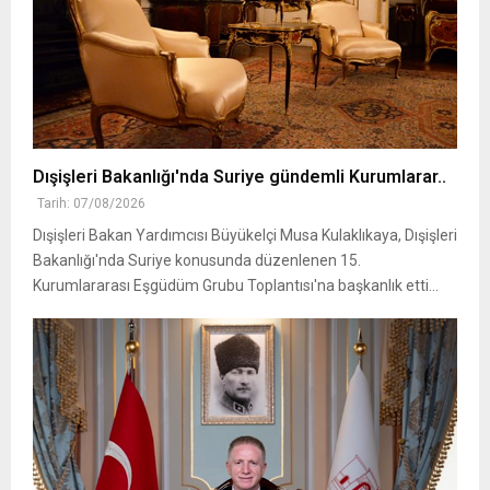
Dışişleri Bakanlığı'nda Suriye gündemli Kurumlarar..
Tarih: 07/08/2026
Dışişleri Bakan Yardımcısı Büyükelçi Musa Kulaklıkaya, Dışişleri
Bakanlığı'nda Suriye konusunda düzenlenen 15.
Kurumlararası Eşgüdüm Grubu Toplantısı'na başkanlık etti...