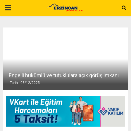
P
R
I
M
A
Engelli hükümlü ve tutuklulara açık görüş imkanı
Tarih : 03/12/2025
R
Y
M