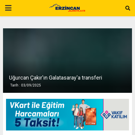
P
R
I
M
A
Uğurcan Çakır'ın Galatasaray'a transferi
Tarih : 03/09/2025
R
Y
M