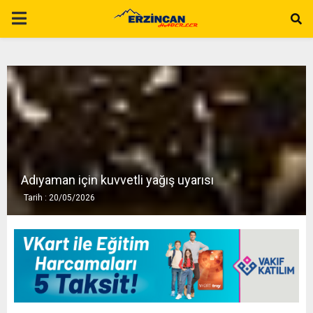
P
R
I
M
A
Adıyaman için kuvvetli yağış uyarısı
Tarih : 20/05/2026
R
Y
M