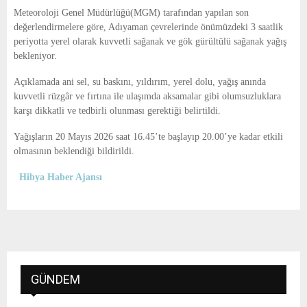
E
Meteoroloji Genel Müdürlüğü(MGM) tarafından yapılan son
değerlendirmelere göre, Adıyaman çevrelerinde önümüzdeki 3 saatlik
N
periyotta yerel olarak kuvvetli sağanak ve gök gürültülü sağanak yağış
bekleniyor.
U
Açıklamada ani sel, su baskını, yıldırım, yerel dolu, yağış anında
kuvvetli rüzgâr ve fırtına ile ulaşımda aksamalar gibi olumsuzluklara
karşı dikkatli ve tedbirli olunması gerektiği belirtildi.
Yağışların 20 Mayıs 2026 saat 16.45’te başlayıp 20.00’ye kadar etkili
olmasının beklendiği bildirildi.
Hibya Haber Ajansı
GÜNDEM