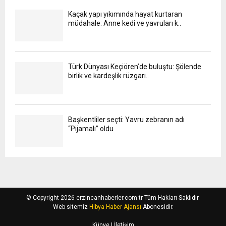
Kaçak yapı yıkımında hayat kurtaran
müdahale: Anne kedi ve yavruları k..
Türk Dünyası Keçiören’de buluştu: Şölende
birlik ve kardeşlik rüzgarı..
Başkentliler seçti: Yavru zebranın adı
“Pijamalı” oldu
© Copyright 2026 erzincanhaberler.com.tr Tüm Hakları Saklıdır.
Web sitemiz
Hibya Haber Ajansı
Abonesidir.
Künye
| İletişim