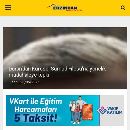
P
R
I
M
Duran’dan Küresel Sumud Filosu’na yönelik
A
müdahaleye tepki
Tarih : 20/05/2026
R
Y
M