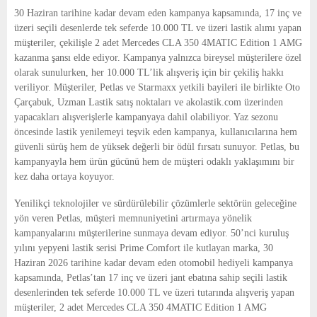
E
30 Haziran tarihine kadar devam eden kampanya kapsamında, 17 inç ve
üzeri seçili desenlerde tek seferde 10.000 TL ve üzeri lastik alımı yapan
N
müşteriler, çekilişle 2 adet Mercedes CLA 350 4MATIC Edition 1 AMG
kazanma şansı elde ediyor. Kampanya yalnızca bireysel müşterilere özel
olarak sunulurken, her 10.000 TL’lik alışveriş için bir çekiliş hakkı
U
veriliyor. Müşteriler, Petlas ve Starmaxx yetkili bayileri ile birlikte Oto
Çarçabuk, Uzman Lastik satış noktaları ve akolastik.com üzerinden
yapacakları alışverişlerle kampanyaya dahil olabiliyor. Yaz sezonu
öncesinde lastik yenilemeyi teşvik eden kampanya, kullanıcılarına hem
güvenli sürüş hem de yüksek değerli bir ödül fırsatı sunuyor. Petlas, bu
kampanyayla hem ürün gücünü hem de müşteri odaklı yaklaşımını bir
kez daha ortaya koyuyor.
Yenilikçi teknolojiler ve sürdürülebilir çözümlerle sektörün geleceğine
yön veren Petlas, müşteri memnuniyetini artırmaya yönelik
kampanyalarını müşterilerine sunmaya devam ediyor. 50’nci kuruluş
yılını yepyeni lastik serisi Prime Comfort ile kutlayan marka, 30
Haziran 2026 tarihine kadar devam eden otomobil hediyeli kampanya
kapsamında, Petlas’tan 17 inç ve üzeri jant ebatına sahip seçili lastik
desenlerinden tek seferde 10.000 TL ve üzeri tutarında alışveriş yapan
müşteriler, 2 adet Mercedes CLA 350 4MATIC Edition 1 AMG