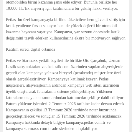
otomobilden birini kazanma şansı elde ediyor. Bununla birlikte her
10.000 TL’lik alışveriş için katılımcılara bir çekiliş hakkı veriliyor.
Petlas, bu özel kampanyayla birlikte tüketicilere hem güvenli sürüş için
lastik yenileme fırsatı sunuyor hem de yüksek değerli bir otomobil
kazanma heyecanı yaşatıyor. Kampanya, yaz sezonu öncesinde lastik
değişimini teşvik ederken kullanıcılarına ekstra bir motivasyon sağlıyor.
Katılım süreci dijital ortamda
Petlas ve Starmaxx yetkili bayileri ile birlikte Oto Çarçabuk, Uzman
Lastik satış noktaları ve akolastik.com üzerinden yapılan alışverişlerde
geçerli olan kampanya yalnızca bireysel (perakende) müşterilere özel
olarak gerçekleştiriliyor. Kampanyaya katılmak isteyen Petlas
müşterileri, alışverişlerinin ardından kampanya web sitesi üzerinden
üyelik oluşturarak faturalarını sisteme yükleyebiliyor. Yüklenen
faturaların onaylanmasının ardından katılımcılar çekilişe dahil ediliyor.
Fatura yükleme işlemleri 2 Temmuz 2026 tarihine kadar devam edecek.
Kampanyanın çekilişi 13 Temmuz 2026 tarihinde noter huzurunda
gerçekleştirilecek ve sonuçlar 15 Temmuz 2026 tarihinde açıklanacak.
Kampanya hakkında detaylı bilgiye kampanya.petlas.com.tr ve
kampanya.starmaxx.com.tr adreslerinden ulaşılabiliyor.