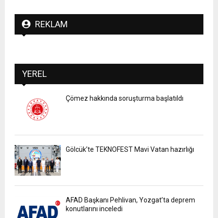
REKLAM
YEREL
Çömez hakkında soruşturma başlatıldı
Gölcük’te TEKNOFEST Mavi Vatan hazırlığı
AFAD Başkanı Pehlivan, Yozgat’ta deprem
konutlarını inceledi