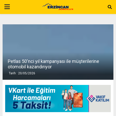
P
R
I
M
Petlas 50'nci yıl kampanyası ile müşterilerine
A
otomobil kazandırıyor
Tarih : 20/05/2026
R
Y
M